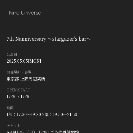
HOME
INFORMATION
7th Nanniversary 〜stargazer's bar〜
SCHEDULE
PROFILE
公演日
VIDEO
DISCOGRAPHY
2025.05.05
[MON]
開催場所・会場
東京都
上野周辺某所
OPEN/START
17:30 / 17:30
時間
1部：17:30〜19:30 2部：19:50〜21:50
チケット
✴︎4月13日（日） 17:00 ご予約受付開始